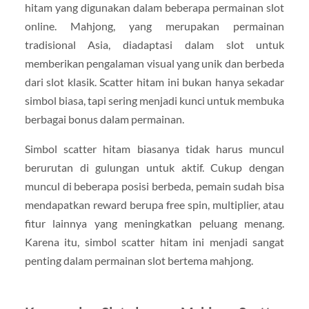
hitam yang digunakan dalam beberapa permainan slot
online. Mahjong, yang merupakan permainan
tradisional Asia, diadaptasi dalam slot untuk
memberikan pengalaman visual yang unik dan berbeda
dari slot klasik. Scatter hitam ini bukan hanya sekadar
simbol biasa, tapi sering menjadi kunci untuk membuka
berbagai bonus dalam permainan.
Simbol scatter hitam biasanya tidak harus muncul
berurutan di gulungan untuk aktif. Cukup dengan
muncul di beberapa posisi berbeda, pemain sudah bisa
mendapatkan reward berupa free spin, multiplier, atau
fitur lainnya yang meningkatkan peluang menang.
Karena itu, simbol scatter hitam ini menjadi sangat
penting dalam permainan slot bertema mahjong.