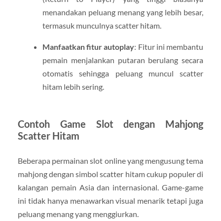
menandakan peluang menang yang lebih besar,
termasuk munculnya scatter hitam.
Manfaatkan fitur autoplay
: Fitur ini membantu
pemain menjalankan putaran berulang secara
otomatis sehingga peluang muncul scatter
hitam lebih sering.
Contoh Game Slot dengan Mahjong
Scatter Hitam
Beberapa permainan slot online yang mengusung tema
mahjong dengan simbol scatter hitam cukup populer di
kalangan pemain Asia dan internasional. Game-game
ini tidak hanya menawarkan visual menarik tetapi juga
peluang menang yang menggiurkan.