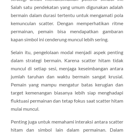
Salah satu pendekatan yang umum digunakan adalah
bermain dalam durasi tertentu untuk mengamati pola
kemunculan scatter. Dengan memperhatikan ritme
permainan, pemain bisa mendapatkan gambaran
kapan simbol ini cenderung muncul lebih sering.
Selain itu, pengelolaan modal menjadi aspek penting
dalam strategi bermain. Karena scatter hitam tidak
muncul di setiap sesi, menjaga keseimbangan antara
jumlah taruhan dan waktu bermain sangat krusial.
Pemain yang mampu mengatur batas kerugian dan
target kemenangan biasanya lebih siap menghadapi
fluktuasi permainan dan tetap fokus saat scatter hitam
mulai muncul.
Penting juga untuk memahami interaksi antara scatter
hitam dan simbol lain dalam permainan. Dalam