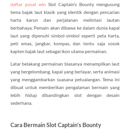
daftar pusat win
Slot Captain’s Bounty mengusung
tema bajak laut klasik yang identik dengan pencarian
harta karun dan perjalanan melintasi lautan
berbahaya. Pemain akan dibawa ke dalam dunia kapal
laut yang dipenuhi simbol-simbol seperti peta harta,
peti emas, jangkar, kompas, dan tentu saja sosok
kapten bajak laut sebagai ikon utama permainan.
Latar belakang permainan biasanya menampilkan laut
yang bergelombang, kapal yang berlayar, serta animasi
yang menggambarkan suasana petualangan. Tema ini
dibuat untuk memberikan pengalaman bermain yang
lebih hidup dibandingkan slot dengan desain
sederhana.
Cara Bermain Slot Captain’s Bounty