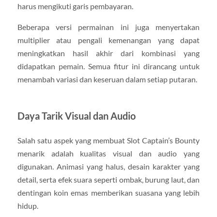
harus mengikuti garis pembayaran.
Beberapa versi permainan ini juga menyertakan
multiplier atau pengali kemenangan yang dapat
meningkatkan hasil akhir dari kombinasi yang
didapatkan pemain. Semua fitur ini dirancang untuk
menambah variasi dan keseruan dalam setiap putaran.
Daya Tarik Visual dan Audio
Salah satu aspek yang membuat Slot Captain’s Bounty
menarik adalah kualitas visual dan audio yang
digunakan. Animasi yang halus, desain karakter yang
detail, serta efek suara seperti ombak, burung laut, dan
dentingan koin emas memberikan suasana yang lebih
hidup.