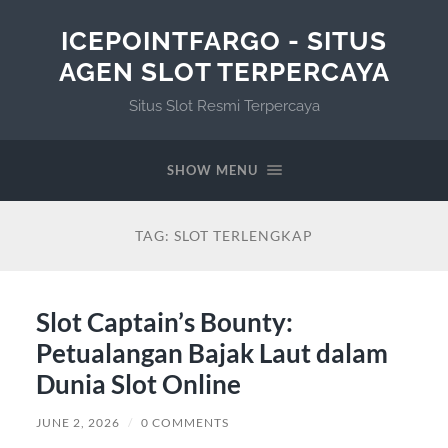
ICEPOINTFARGO - SITUS
AGEN SLOT TERPERCAYA
Situs Slot Resmi Terpercaya
SHOW MENU
TAG:
SLOT TERLENGKAP
Slot Captain’s Bounty:
Petualangan Bajak Laut dalam
Dunia Slot Online
JUNE 2, 2026
/
0 COMMENTS