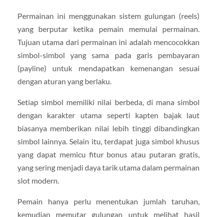
Permainan ini menggunakan sistem gulungan (reels)
yang berputar ketika pemain memulai permainan.
Tujuan utama dari permainan ini adalah mencocokkan
simbol-simbol yang sama pada garis pembayaran
(payline) untuk mendapatkan kemenangan sesuai
dengan aturan yang berlaku.
Setiap simbol memiliki nilai berbeda, di mana simbol
dengan karakter utama seperti kapten bajak laut
biasanya memberikan nilai lebih tinggi dibandingkan
simbol lainnya. Selain itu, terdapat juga simbol khusus
yang dapat memicu fitur bonus atau putaran gratis,
yang sering menjadi daya tarik utama dalam permainan
slot modern.
Pemain hanya perlu menentukan jumlah taruhan,
kemudian memutar gulungan untuk melihat hasil