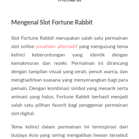
Mengenal Slot Fortune Rabbit
Slot Fortune Rabbit merupakan salah satu permainan
slot online
pusatwin alternatif
yang mengusung tema
kelinci keberuntungan yang identik dengan
kemakmuran dan rezeki. Permainan ini dirancang
dengan tampilan visual yang cerah, penuh warna, dan
menghadirkan suasana yang menyenangkan bagi para
pemain. Dengan kombinasi simbol yang menarik serta
animasi yang halus, Fortune Rabbit berhasil menjadi
salah satu pilihan favorit bagi penggemar permainan
slot digital.
Tema kelinci dalam permainan ini terinspirasi dari
budaya Asia yang sering mengaitkan hewan tersebut