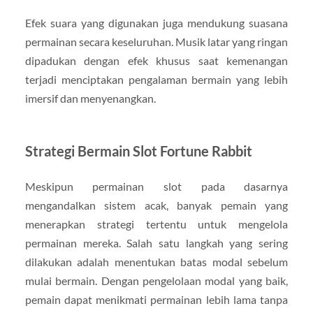
Efek suara yang digunakan juga mendukung suasana
permainan secara keseluruhan. Musik latar yang ringan
dipadukan dengan efek khusus saat kemenangan
terjadi menciptakan pengalaman bermain yang lebih
imersif dan menyenangkan.
Strategi Bermain Slot Fortune Rabbit
Meskipun permainan slot pada dasarnya
mengandalkan sistem acak, banyak pemain yang
menerapkan strategi tertentu untuk mengelola
permainan mereka. Salah satu langkah yang sering
dilakukan adalah menentukan batas modal sebelum
mulai bermain. Dengan pengelolaan modal yang baik,
pemain dapat menikmati permainan lebih lama tanpa