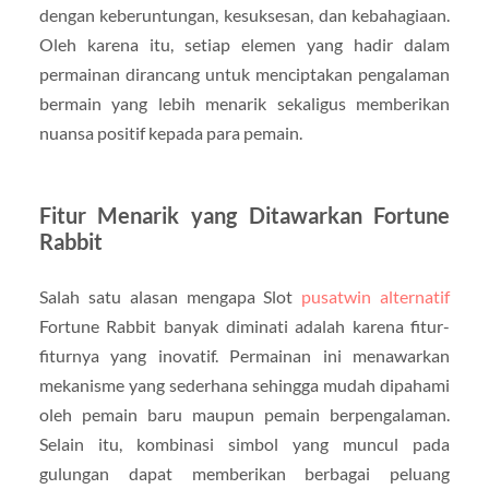
dengan keberuntungan, kesuksesan, dan kebahagiaan.
Oleh karena itu, setiap elemen yang hadir dalam
permainan dirancang untuk menciptakan pengalaman
bermain yang lebih menarik sekaligus memberikan
nuansa positif kepada para pemain.
Fitur Menarik yang Ditawarkan Fortune
Rabbit
Salah satu alasan mengapa Slot
pusatwin alternatif
Fortune Rabbit banyak diminati adalah karena fitur-
fiturnya yang inovatif. Permainan ini menawarkan
mekanisme yang sederhana sehingga mudah dipahami
oleh pemain baru maupun pemain berpengalaman.
Selain itu, kombinasi simbol yang muncul pada
gulungan dapat memberikan berbagai peluang