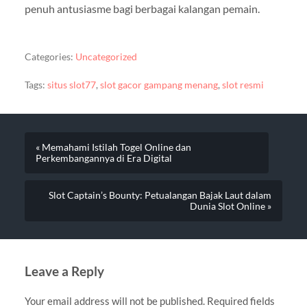
penuh antusiasme bagi berbagai kalangan pemain.
Categories:
Uncategorized
Tags:
situs slot77
,
slot gacor gampang menang
,
slot resmi
« Memahami Istilah Togel Online dan
Perkembangannya di Era Digital
Slot Captain’s Bounty: Petualangan Bajak Laut dalam
Dunia Slot Online »
Leave a Reply
Your email address will not be published.
Required fields