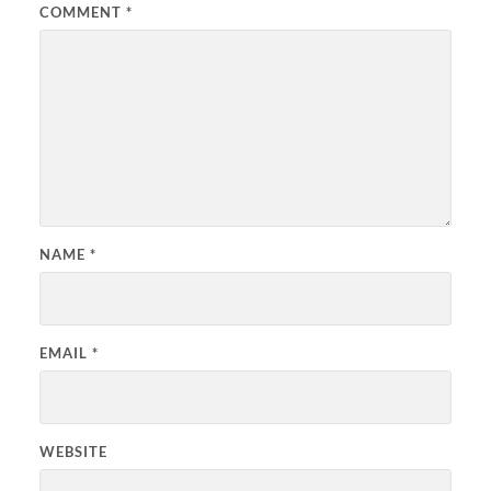
COMMENT
*
NAME
*
EMAIL
*
WEBSITE