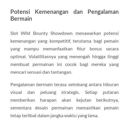
Potensi Kemenangan dan Pengalaman
Bermain
Slot Wild Bounty Showdown menawarkan potensi
kemenangan yang kompetitif, terutama bagi pemain
yang mampu memanfaatkan fitur bonus secara
optimal. Volatilitasnya yang menengah hingga tinggi
membuat permainan ini cocok bagi mereka yang
mencari sensasi dan tantangan.
Pengalaman bermain terasa seimbang antara hiburan
visual dan peluang strategis. Setiap putaran
memberikan harapan akan kejutan berikutnya,
sementara desain permainan memastikan pemain
tetap terlibat dalam jangka waktu yang lama.