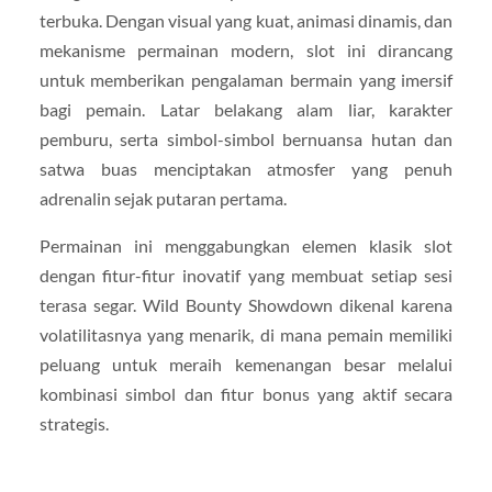
terbuka. Dengan visual yang kuat, animasi dinamis, dan
mekanisme permainan modern, slot ini dirancang
untuk memberikan pengalaman bermain yang imersif
bagi pemain. Latar belakang alam liar, karakter
pemburu, serta simbol-simbol bernuansa hutan dan
satwa buas menciptakan atmosfer yang penuh
adrenalin sejak putaran pertama.
Permainan ini menggabungkan elemen klasik slot
dengan fitur-fitur inovatif yang membuat setiap sesi
terasa segar. Wild Bounty Showdown dikenal karena
volatilitasnya yang menarik, di mana pemain memiliki
peluang untuk meraih kemenangan besar melalui
kombinasi simbol dan fitur bonus yang aktif secara
strategis.