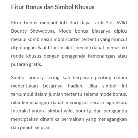
Fitur Bonus dan Simbol Khusus
Fitur bonus menjadi inti dari daya tarik Slot Wild
Bounty Showdown. Mode bonus biasanya dipicu
melalui kombinasi simbol scatter tertentu yang muncul
di gulungan. Saat fitur ini aktif, pemain dapat memasuki
ronde khusus dengan pengganda kemenangan atau
putaran gratis.
Simbol bounty sering kali berperan penting dalam
menentukan besarnya hadiah. Jika simbol ini
terkumpul dalam jumlah tertentu selama mode bonus,
nilai kemenangan dapat meningkat secara signifikan.
Interaksi antara simbol wild, bounty, dan pengganda
menciptakan dinamika permainan yang menegangkan
dan penuh kejutan.